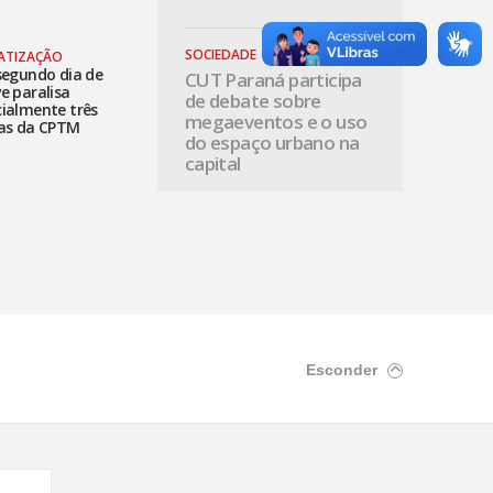
SOCIEDADE
VATIZAÇÃO
segundo dia de
CUT Paraná participa
e paralisa
de debate sobre
cialmente três
megaeventos e o uso
has da CPTM
do espaço urbano na
capital
Esconder