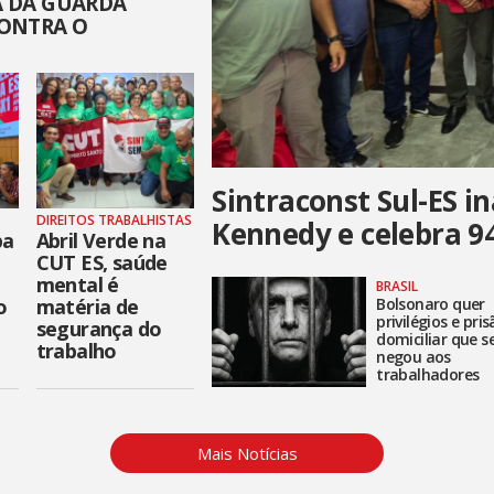
 DA GUARDA
ONTRA O
S
Sintraconst Sul-ES in
DIREITOS TRABALHISTAS
Kennedy e celebra 94
pa
Abril Verde na
CUT ES, saúde
mental é
BRASIL
o
matéria de
Bolsonaro quer
privilégios e pri
segurança do
domiciliar que 
trabalho
negou aos
trabalhadores
Mais Notícias