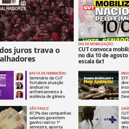
DIA DE MOBILIZAÇÃO
dos juros trava o
CUT convoca mobili
no dia 10 de agosto
balhadores
escala 6x1
BASTA DE FEMINICÍDIO
MEI
Seminário da CUT
STF 
fortalece atuação
dire
sindical no
inco
enfrentamento à
cont
violência de gênero
Dev
SÃO PAULO
SAÚ
87,5% das campanhas
CUT-
salariais garantem
Nac
ganho real no 1º
valo
semestre, aponta
dos