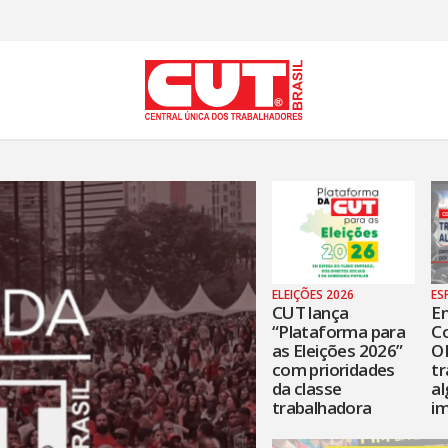
ELEIÇÕES 2026
ES
CUT lança
E
“Plataforma para
C
as Eleições 2026”
OI
com prioridades
tr
da classe
al
trabalhadora
i