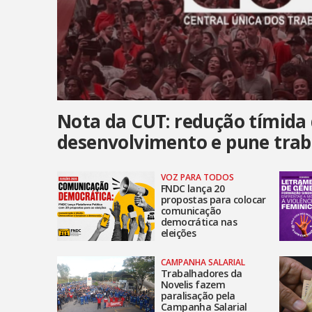
Nota da CUT: redução tímida 
desenvolvimento e pune tra
VOZ PARA TODOS
FNDC lança 20
propostas para colocar
comunicação
democrática nas
eleições
CAMPANHA SALARIAL
Trabalhadores da
Novelis fazem
paralisação pela
Campanha Salarial