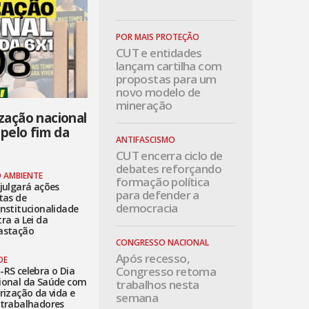
POR MAIS PROTEÇÃO
CUT e entidades
lançam cartilha com
propostas para um
novo modelo de
mineração
zação nacional
 pelo fim da
ANTIFASCISMO
CUT encerra ciclo de
debates reforçando
O AMBIENTE
formação política
julgará ações
para defender a
tas de
democracia
nstitucionalidade
ra a Lei da
astação
CONGRESSO NACIONAL
Após recesso,
DE
Congresso retoma
RS celebra o Dia
ional da Saúde com
trabalhos nesta
rização da vida e
semana
 trabalhadores