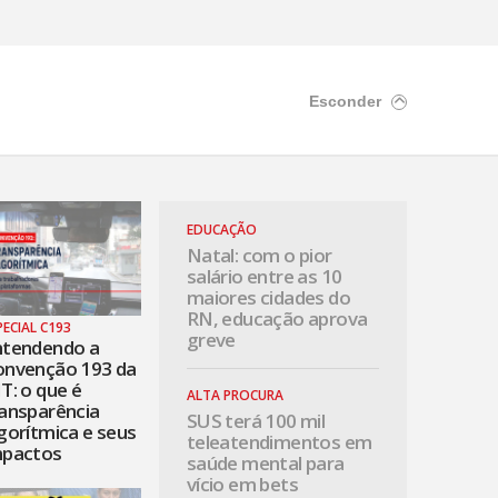
Esconder
EDUCAÇÃO
Natal: com o pior
salário entre as 10
maiores cidades do
RN, educação aprova
PECIAL C193
greve
ntendendo a
onvenção 193 da
T: o que é
ALTA PROCURA
ansparência
SUS terá 100 mil
gorítmica e seus
teleatendimentos em
mpactos
saúde mental para
vício em bets