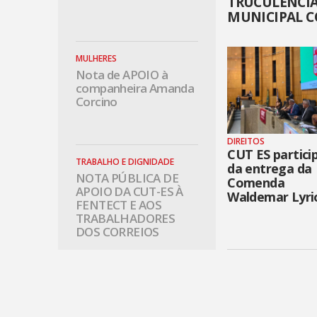
TRUCULÊNCIA
MUNICIPAL C
SINDILIMPE-E
MULHERES
Nota de APOIO à
companheira Amanda
Corcino
DIREITOS
CUT ES partici
TRABALHO E DIGNIDADE
da entrega da
NOTA PÚBLICA DE
Comenda
APOIO DA CUT-ES À
Waldemar Lyri
FENTECT E AOS
TRABALHADORES
DOS CORREIOS